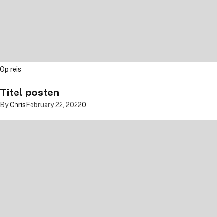
Op reis
Titel posten
By
Chris
February 22, 2022
0