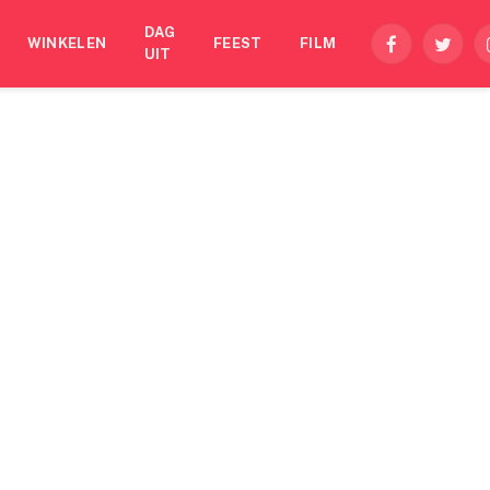
DAG
WINKELEN
FEEST
FILM
Facebook
Twitte
UIT